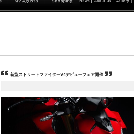
s
MV Agusta
Shopping
News
About Us
Gallery
新型ストリートファイターV4デビューフェア開催