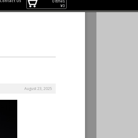
Contact Us
0
Itmes
¥
0
August 23, 2025