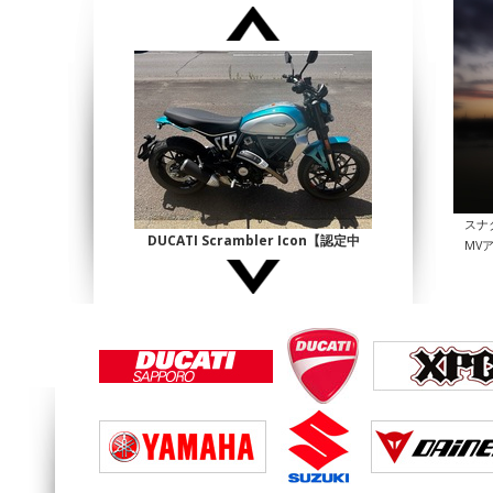
スナ
DUCATI Scrambler Icon【認定中
MV
古】
¥1,140,000