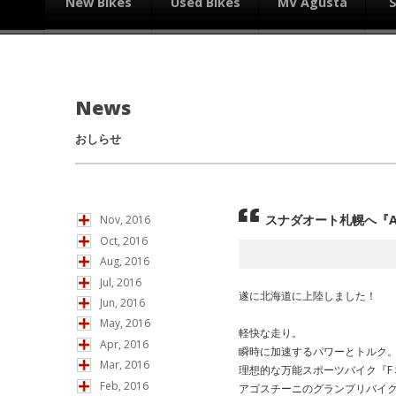
New Bikes
Used Bikes
MV Agusta
News
おしらせ
スナダオート札幌へ『A
Nov, 2016
Oct, 2016
Aug, 2016
Jul, 2016
遂に北海道に上陸しました！
Jun, 2016
May, 2016
軽快な走り。
Apr, 2016
瞬時に加速するパワーとトルク
Mar, 2016
理想的な万能スポーツバイク『F
Feb, 2016
アゴスチーニのグランプリバイ