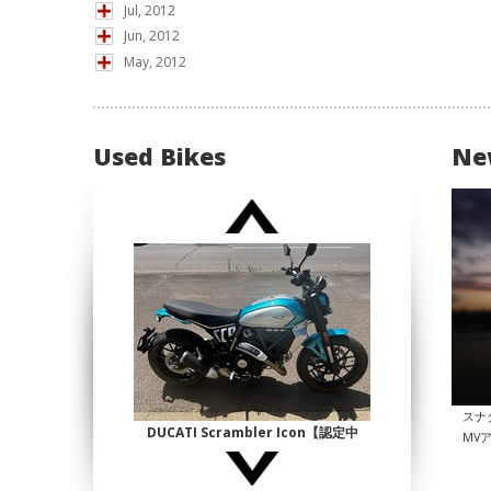
Jul, 2012
Jun, 2012
May, 2012
Used Bikes
Ne
スナ
DUCATI Scrambler Icon【認定中
MV
古】
¥1,140,000