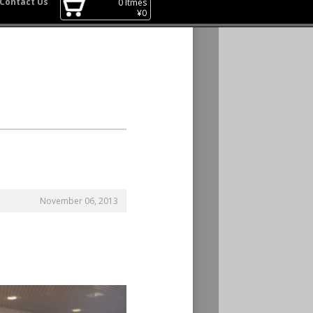
Contact Us
0
Itmes
¥
0
November 06, 2013