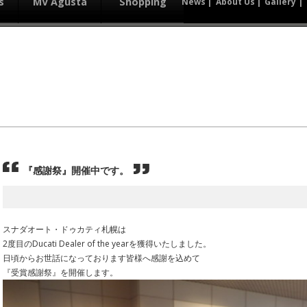
s
MV Agusta
Shopping
News
About Us
Gallery
『感謝祭』開催中です。
スナダオート・ドゥカティ札幌は
2度目のDucati Dealer of the yearを獲得いたしました。
日頃からお世話になっております皆様へ感謝を込めて
『受賞感謝祭』を開催します。