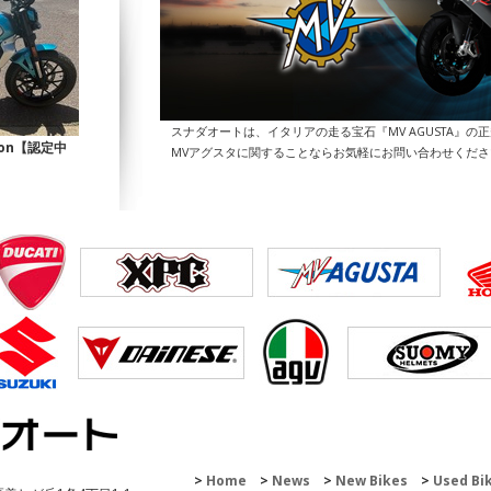
スナダオートは、イタリアの走る宝石『MV AGUSTA』の
Icon【認定中
MVアグスタに関することならお気軽にお問い合わせくだ
200 Enduro
Home
News
New Bikes
Used Bi