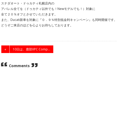
スナダオート・ドゥカティ札幌店内の
アパレル全てを（ドゥカティ以外でも！Newモデルでも！）対象に
全て２０％オフとさせていただきます。
また、Ducati新車を対象に『０．９％特別低金利キャンペーン』も同時開催です。
どうぞご来店のほどを心よりお待ちしております。
«
10日は、鹿部XPC Comp...
Comments