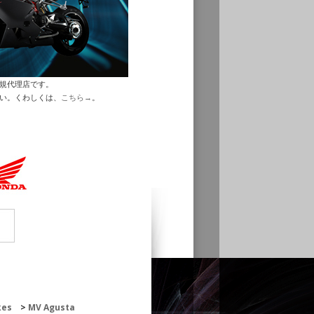
正規代理店です。
さい。くわしくは、
こちら→
。
kes
MV Agusta