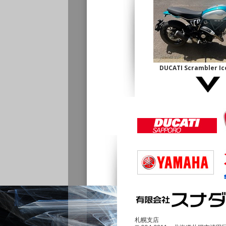
DUCATI Scrambler 
古】
¥1,140,000
DUCATI Multistrada1
¥690,000
札幌支店