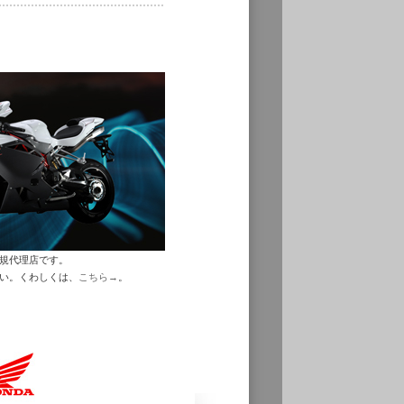
正規代理店です。
さい。くわしくは、
こちら→
。