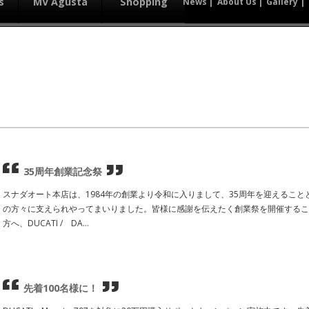
s
MV Agusta
Shopping
News
About Us
Gallery
35周年創業記念祭
スナダオート本店は、1984年の創業より令和に入りまして、35周年を迎えるこ
の方々に支えられやってまいりました。皆様に感謝を伝えたく創業祭を開催するこ
方へ、DUCATI / DA...
先着100名様に！