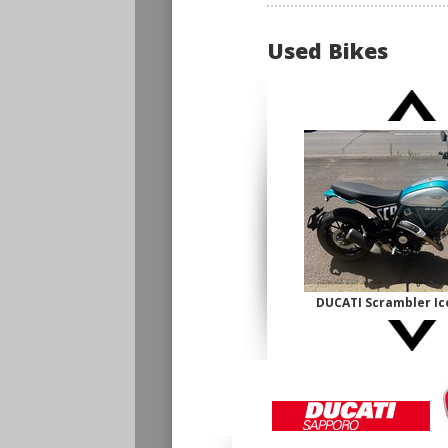
Used Bikes
DUCATI Scrambler 
古】
¥1,140,000