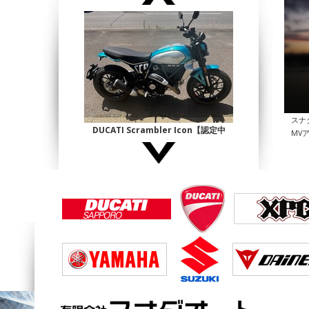
スナ
DUCATI Scrambler Icon【認定中
MV
古】
¥1,140,000
DUCATI Multistrada1200 Enduro
¥690,000