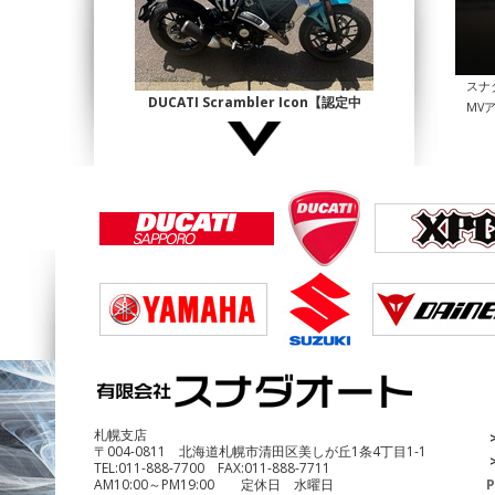
スナ
DUCATI Scrambler Icon【認定中
MV
古】
¥1,140,000
DUCATI Multistrada1200 Enduro
¥690,000
札幌支店
〒004-0811 北海道札幌市清田区美しが丘1条4丁目1-1
TEL:
011-888-7700
FAX:
011-888-7711
AM10:00～PM19:00 定休日 水曜日
P