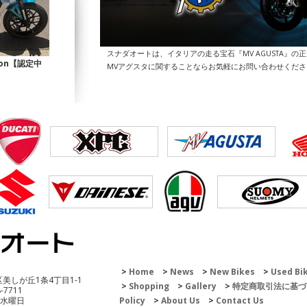
スナダオートは、イタリアの走る宝石『MV AGUSTA』の
Icon【認定中
MVアグスタに関することならお気軽にお問い合わせくだ
200 Enduro
Home
News
New Bikes
Used Bi
区美しが丘1条4丁目1-1
Shopping
Gallery
特定商取引法に基づ
8-7711
 水曜日
Policy
About Us
Contact Us