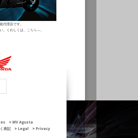
正規代理店です。
さい。くわしくは、
こちら→
。
kes
MV Agusta
く表記
Legal
Privacy