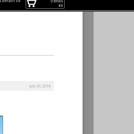
Contact Us
0
Itmes
¥
0
July 30, 2016