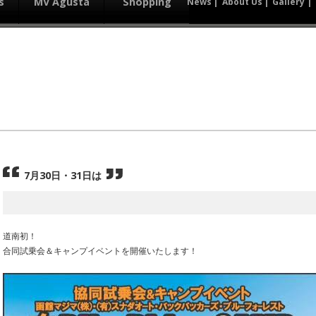
s
MV Agusta
Shopping
News
About Us
Gallery
7月30日・31日は
道南初！
合同試乗会＆キャンプイベントを開催いたします！