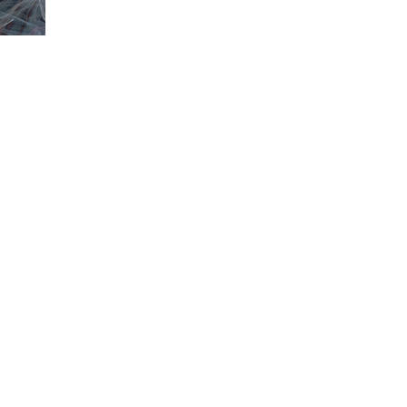
benelli TRK251
¥490,000
KTM 1290 スーパーデュークR
¥1,140,000
MV Agusta F3RR