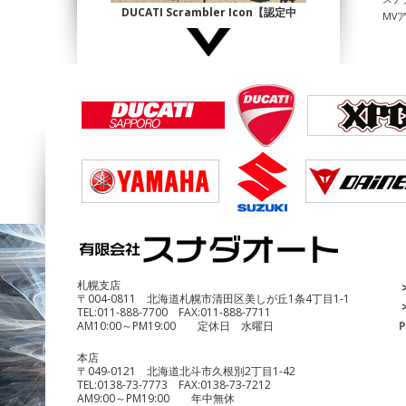
DUCATI Scrambler Icon【認定中
MV
古】
¥1,140,000
DUCATI Multistrada1200 Enduro
¥690,000
札幌支店
〒004-0811 北海道札幌市清田区美しが丘1条4丁目1-1
TEL:
011-888-7700
FAX:
011-888-7711
AM10:00～PM19:00 定休日 水曜日
P
本店
〒049-0121 北海道北斗市久根別2丁目1-42
TEL:
0138-73-7773
FAX:
0138-73-7212
AM9:00～PM19:00 年中無休