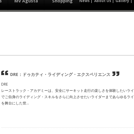
s
MV Agusta
Shopping
News
About Us
Gallery
DRE：ドゥカティ・ライディング・エクスペリエンス
DRE
レーストラック・アカデミーは、安全にサーキット走行の楽しさを体験したいライ
でご自身のライディング・スキルをさらに向上させたいライダーまであらゆるライ
を舞台にした世...