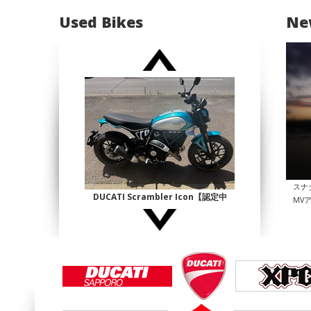
Used Bikes
Ne
スナ
DUCATI Scrambler Icon【認定中
MV
古】
¥1,140,000