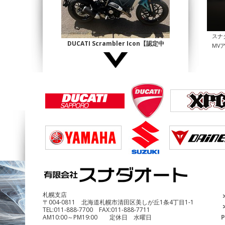
スナ
DUCATI Scrambler Icon【認定中
MV
古】
¥1,140,000
DUCATI Multistrada1200 Enduro
¥690,000
札幌支店
〒004-0811 北海道札幌市清田区美しが丘1条4丁目1-1
TEL:
011-888-7700
FAX:
011-888-7711
AM10:00～PM19:00 定休日 水曜日
P