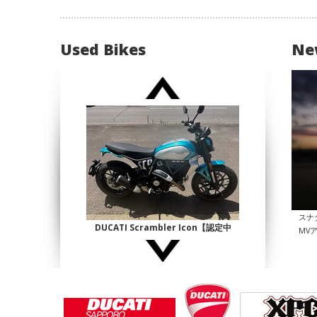
Used Bikes
Ne
スナ
DUCATI Scrambler Icon【認定中
MV
古】
¥1,140,000