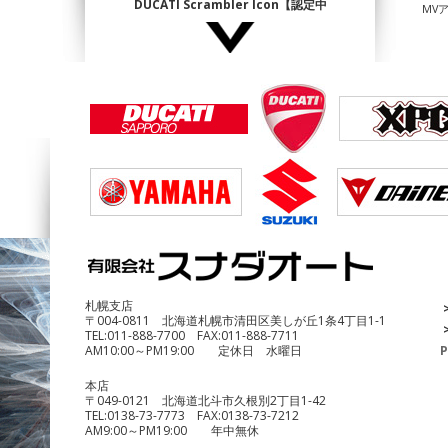
DUCATI Scrambler Icon【認定中
MV
古】
¥1,140,000
DUCATI Multistrada1200 Enduro
¥690,000
札幌支店
〒004-0811 北海道札幌市清田区美しが丘1条4丁目1-1
TEL:
011-888-7700
FAX:
011-888-7711
AM10:00～PM19:00 定休日 水曜日
P
本店
〒049-0121 北海道北斗市久根別2丁目1-42
TEL:
0138-73-7773
FAX:
0138-73-7212
AM9:00～PM19:00 年中無休