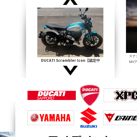
スナ
DUCATI Scrambler Icon【認定中
MV
古】
¥1,140,000
DUCATI Multistrada1200 Enduro