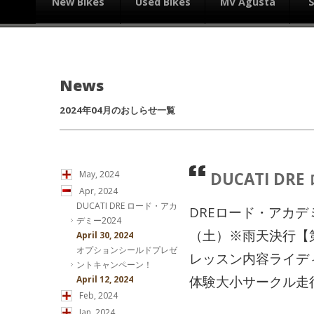
New Bikes
Used Bikes
MV Agusta
News
2024年04月のおしらせ一覧
DUCATI D
May, 2024
Apr, 2024
DUCATI DRE ロード・アカ
DREロード・アカデ
デミー2024
（土）※雨天決行【第一部
April 30, 2024
オプションシールドプレゼ
レッスン内容ライデ
ントキャンペーン！
体験大小サークル走行ス
April 12, 2024
Feb, 2024
Jan, 2024