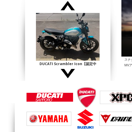
スナ
DUCATI Scrambler Icon【認定中
MV
古】
¥1,140,000