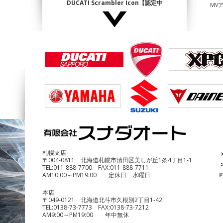
DUCATI Scrambler Icon【認定中
MV
古】
¥1,140,000
DUCATI Multistrada1200 Enduro
¥690,000
札幌支店
〒004-0811 北海道札幌市清田区美しが丘1条4丁目1-1
TEL:
011-888-7700
FAX:
011-888-7711
AM10:00～PM19:00 定休日 水曜日
P
本店
〒049-0121 北海道北斗市久根別2丁目1-42
TEL:
0138-73-7773
FAX:
0138-73-7212
AM9:00～PM19:00 年中無休