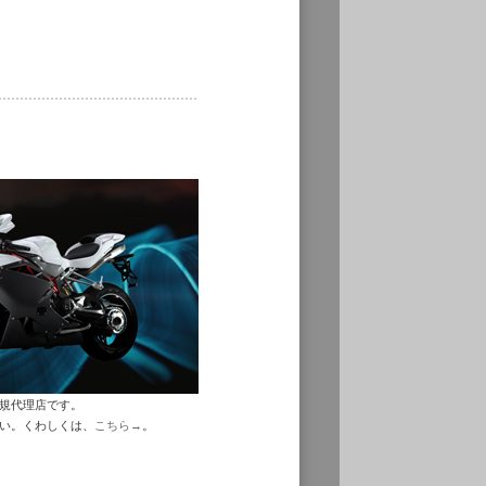
正規代理店です。
さい。くわしくは、
こちら→
。