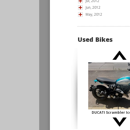
Jul, 2012
Jun, 2012
May, 2012
Used Bikes
DUCATI Scrambler 
古】
¥1,140,000