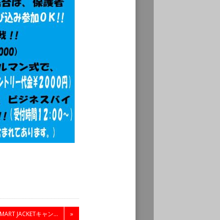
MART JACKETキャン...
»