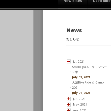
New Bikes
Used Bike
News
おしらせ
Jul, 2021
SMART JACKETキャンペー
ン中
July 09, 2021
大沼Bike Ride ＆ Camp
2021
July 01, 2021
Jun, 2021
May, 2021
Apr, 2021