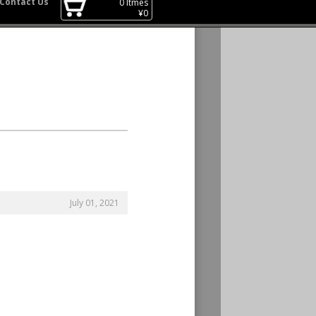
Contact Us
0
Itmes
¥
0
July 01, 2021