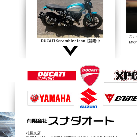
スナ
DUCATI Scrambler Icon【認定中
MV
古】
¥1,140,000
DUCATI Multistrada1200 Enduro
¥690,000
札幌支店