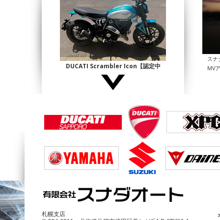
スナ
DUCATI Scrambler Icon【認定中
MV
古】
¥1,140,000
DUCATI Multistrada1200 Enduro
¥690,000
札幌支店