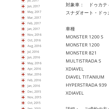
Jul, 2017
対象車： ドゥカテ
Jun, 2017
スナダオート・ドゥ
May, 2017
Mar, 2017
Feb, 2017
車種
Jan, 2017
Nov, 2016
MONSTER 
Oct, 2016
MONSTER
Aug, 2016
Jul, 2016
MONSTE
Jun, 2016
MULTIST
May, 2016
XDIAVEL 
Apr, 2016
Mar, 2016
DIAVEL TIT
Feb, 2016
HYPERSTR
Jan, 2016
Dec, 2015
XDIAVE
Nov, 2015
Oct, 2015
詳細： ご成約の方
Sep, 2015