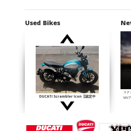
Used Bikes
Ne
スナ
DUCATI Scrambler Icon【認定中
MV
古】
¥1,140,000