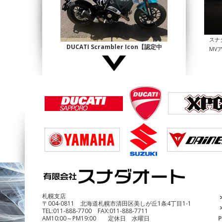
スナ
DUCATI Scrambler Icon【認定中
MV
古】
¥1,140,000
DUCATI Multistrada1200 Enduro
¥690,000
札幌支店
〒004-0811 北海道札幌市清田区美しが丘1条4丁目1-1
TEL:
011-888-7700
FAX:
011-888-7711
AM10:00～PM19:00 定休日 水曜日
P