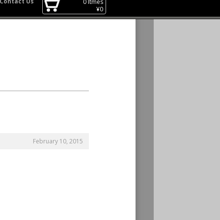
Contact Us
0
Itmes
¥
0
February 10, 2015