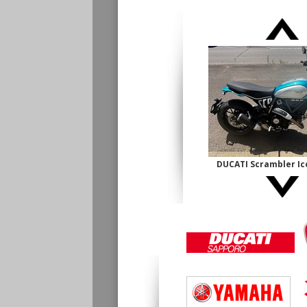
DUCATI Scrambler 
古】
¥1,140,000