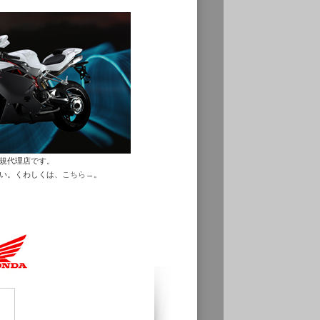
正規代理店です。
さい。くわしくは、
こちら→
。