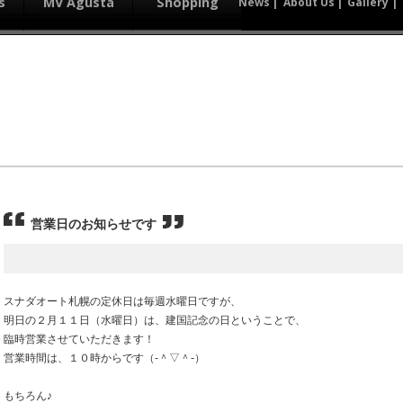
s
MV Agusta
Shopping
News
About Us
Gallery
営業日のお知らせです
スナダオート札幌の定休日は毎週水曜日ですが、
明日の２月１１日（水曜日）は、建国記念の日ということで、
臨時営業させていただきます！
営業時間は、１０時からです（‐＾▽＾‐）
もちろん♪