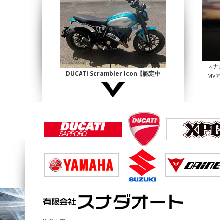
スナ
DUCATI Scrambler Icon【認定中
MV
古】
¥1,140,000
DUCATI Multistrada1200 Enduro
¥690,000