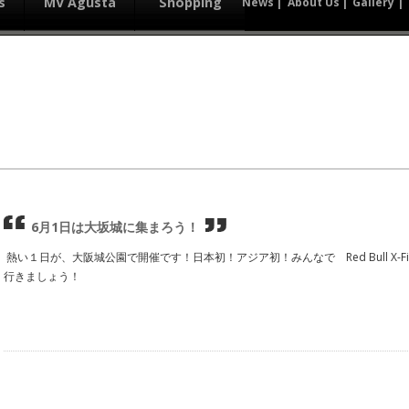
s
MV Agusta
Shopping
News
About Us
Gallery
6月1日は大坂城に集まろう！
熱い１日が、大阪城公園で開催です！日本初！アジア初！みんなで Red Bull X-Figh
行きましょう！