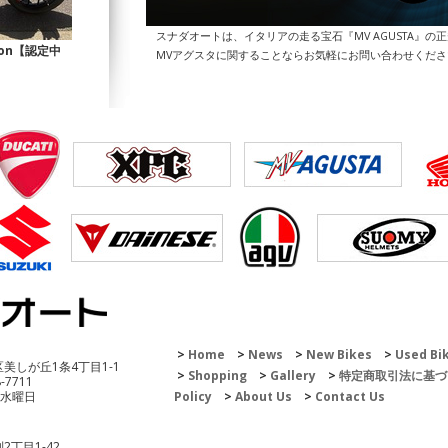
スナダオートは、イタリアの走る宝石『MV AGUSTA』の
Icon【認定中
MVアグスタに関することならお気軽にお問い合わせくだ
200 Enduro
Home
News
New Bikes
Used Bi
区美しが丘1条4丁目1-1
Shopping
Gallery
特定商取引法に基づ
8-7711
 水曜日
Policy
About Us
Contact Us
2丁目1-42