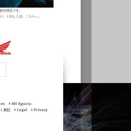
正規代理店です。
さい。くわしくは、
こちら→
。
kes
MV Agusta
く表記
Legal
Privacy