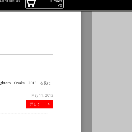
Contact Us
0
Itmes
¥
0
ters Osaka 2013 を見に
May 11, 2013
詳しく
>