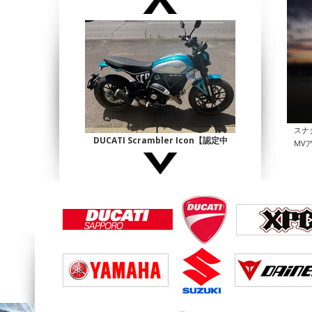
スナ
DUCATI Scrambler Icon【認定中
MV
古】
¥1,140,000
DUCATI Multistrada1200 Enduro