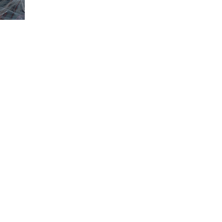
benelli TRK251
¥490,000
KTM 1290 スーパーデュークR
¥1,140,000
MV Agusta F3RR