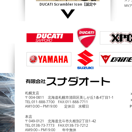
DUCATI Scrambler Icon【認定中
MV
古】
¥1,140,000
DUCATI Multistrada1200 Enduro
¥690,000
札幌支店
〒004-0811 北海道札幌市清田区美しが丘1条4丁目1-1
TEL:
011-888-7700
FAX:
011-888-7711
AM10:00～PM19:00 定休日 水曜日
P
本店
〒049-0121 北海道北斗市久根別2丁目1-42
TEL:
0138-73-7773
FAX:
0138-73-7212
AM9:00～PM19:00 年中無休