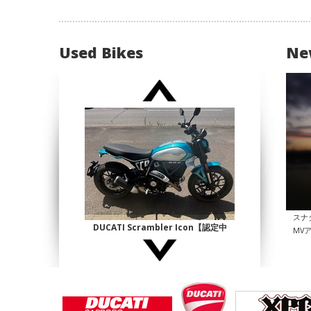
Used Bikes
Ne
スナ
DUCATI Scrambler Icon【認定中
MV
古】
¥1,140,000