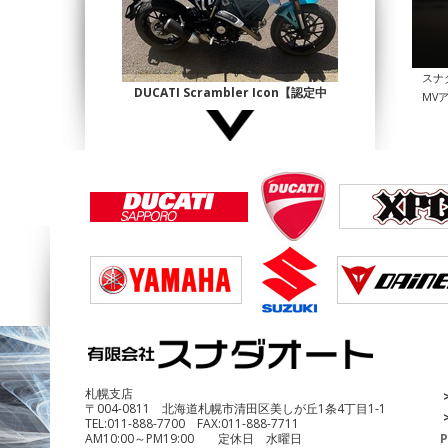
スナ
DUCATI Scrambler Icon【認定中
MV
古】
¥1,140,000
DUCATI Multistrada1200 Enduro
¥690,000
札幌支店
〒004-0811 北海道札幌市清田区美しが丘1条4丁目1-1
TEL:
011-888-7700
FAX:
011-888-7711
AM10:00～PM19:00 定休日 水曜日
P