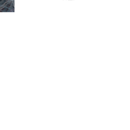
benelli TRK251
¥490,000
KTM 1290 スーパーデュークR
¥1,140,000
MV Agusta F3RR