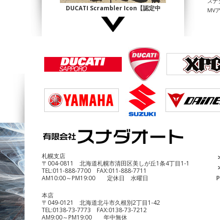
スナ
DUCATI Scrambler Icon【認定中
MV
古】
¥1,140,000
DUCATI Multistrada1200 Enduro
¥690,000
札幌支店
〒004-0811 北海道札幌市清田区美しが丘1条4丁目1-1
TEL:
011-888-7700
FAX:
011-888-7711
AM10:00～PM19:00 定休日 水曜日
P
本店
〒049-0121 北海道北斗市久根別2丁目1-42
TEL:
0138-73-7773
FAX:
0138-73-7212
AM9:00～PM19:00 年中無休