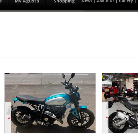
s
MV Agusta
Shopping
News
About Us
Gallery
DUCATI Multistrada1200 Enduro
2016y
29,883km
修復歴:なし
69
万円