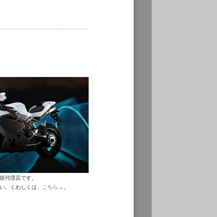
正規代理店です。
さい。くわしくは、
こちら→
。