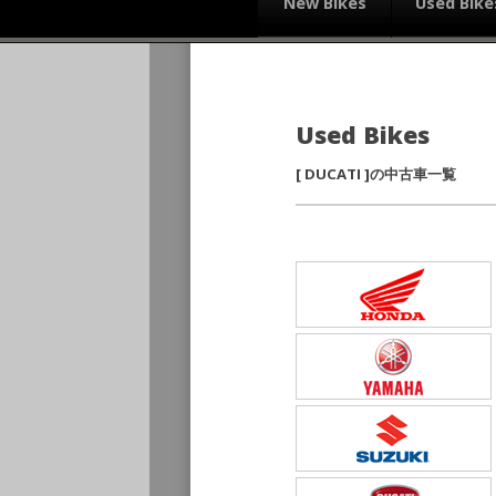
New Bikes
Used Bike
Used Bikes
[ DUCATI ]の中古車一覧
DUCATI Scrambler Icon【認定中
古】
2024y
24km
修復歴:なし
114
万円