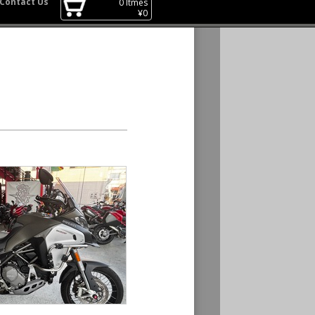
Contact Us
0
Itmes
¥
0