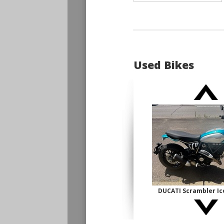
Used Bikes
DUCATI Scrambler 
古】
¥1,140,000