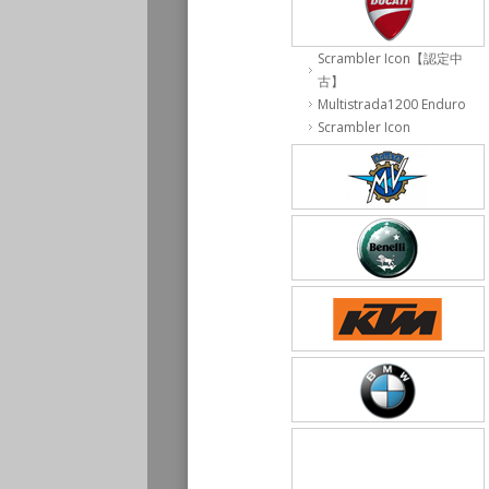
Scrambler Icon【認定中
古】
Multistrada1200 Enduro
DUCATI Scrambler Icon
Scrambler Icon
2016y
29,489km
修復歴:なし
59
万円