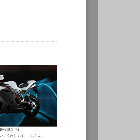
正規代理店です。
さい。くわしくは、
こちら→
。