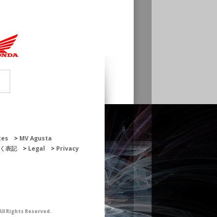
kes
MV Agusta
く表記
Legal
Privacy
ll Rights Reserved.