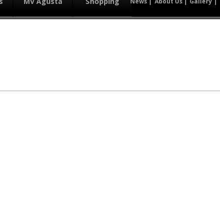
s
MV Agusta
Shopping
News
About Us
Gallery