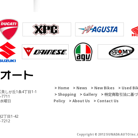
200 Enduro
Home
News
New Bikes
Used Bi
区美しが丘1条4丁目1-1
Shopping
Gallery
特定商取引法に基づ
8-7711
 水曜日
Policy
About Us
Contact Us
2丁目1-42
3-7212
51
Copyright © 2012 SUNADA AUTO Inc. A