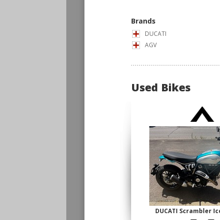
Brands
DUCATI
AGV
Used Bikes
DUCATI Scrambler 