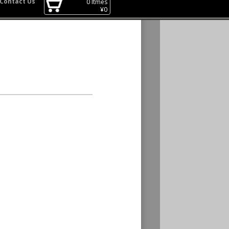
Contact Us
0
Itmes
¥
0