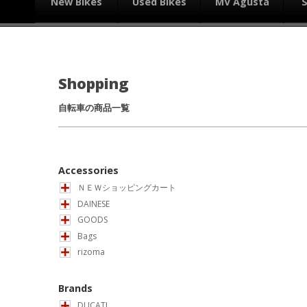
New Bikes
Used Bikes
MV Agusta
Shopping
自転車の商品一覧
Accessories
ＮＥＷショッピングカート
DAINESE
GOODS
Bags
rizoma
Brands
DUCATI