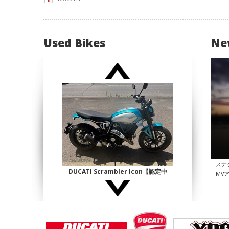
Used Bikes
Ne
スナ
DUCATI Scrambler Icon【認定中
MV
古】
¥1,140,000