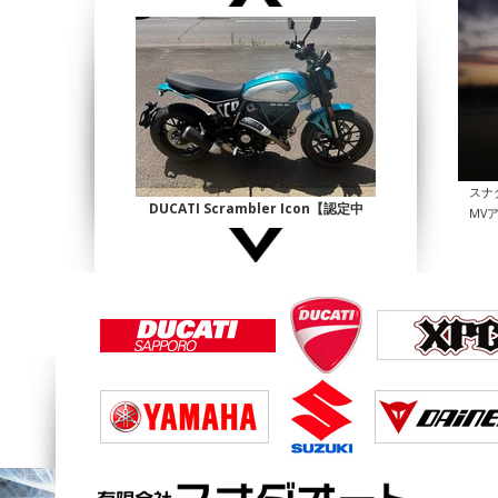
スナ
DUCATI Scrambler Icon【認定中
MV
古】
¥1,140,000
DUCATI Multistrada1200 Enduro
¥690,000