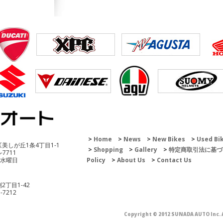
200 Enduro
Home
News
New Bikes
Used Bi
区美しが丘1条4丁目1-1
Shopping
Gallery
特定商取引法に基づ
8-7711
 水曜日
Policy
About Us
Contact Us
2丁目1-42
3-7212
51
Copyright © 2012 SUNADA AUTO Inc. A