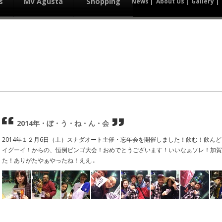
s
MV Agusta
Shopping
News
About Us
Gallery
2014年・ぼ・う・ね・ん・会
2014年１２月6日（土）スナダオート主催・忘年会を開催しました！飲む！飲ん
イグーイ！からの、恒例ビンゴ大会！おめでとうございます！いいなぁソレ！加賀
た！ありがたやぁやったね！ええ...