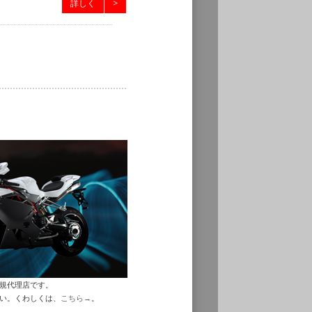
詳しく
>
正規代理店です。
さい。くわしくは、
こちら→
。