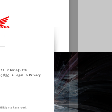
kes
MV Agusta
く表記
Legal
Privacy
ll Rights Reserved.