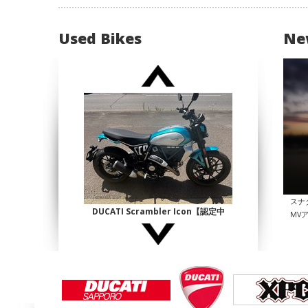
Used Bikes
Ne
スナ
DUCATI Scrambler Icon【認定中
MV
古】
¥1,140,000